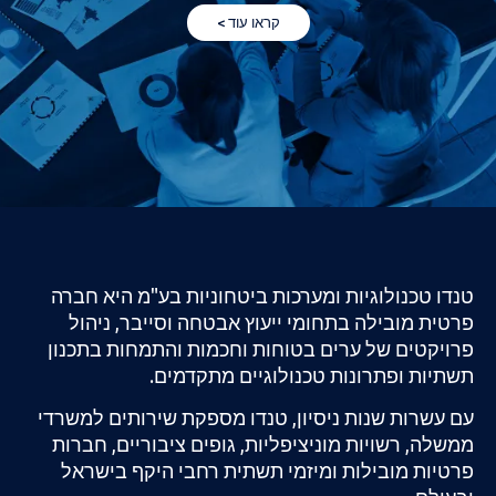
קראו עוד >
מערכות ביטחוניות בע"מ
היא חברה
חומי
ייעוץ אבטחה וסייבר
,
ניהול
 בטוחות וחכמות
והתמחות ב
תכנון
טכנולוגיים מתקדמים
.
יון
, טנדו מספקת שירותים ל
משרדי
ניציפליות
, גופים ציבוריים, חברות
מיזמי תשתית רחבי היקף
בישראל